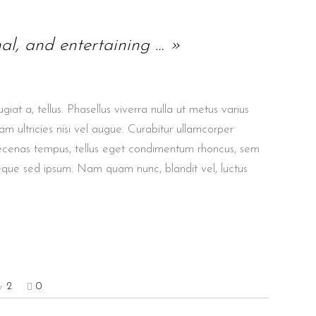
nal, and entertaining … »
giat a, tellus. Phasellus viverra nulla ut metus varius
m ultricies nisi vel augue. Curabitur ullamcorper
aecenas tempus, tellus eget condimentum rhoncus, sem
eque sed ipsum. Nam quam nunc, blandit vel, luctus
2
0