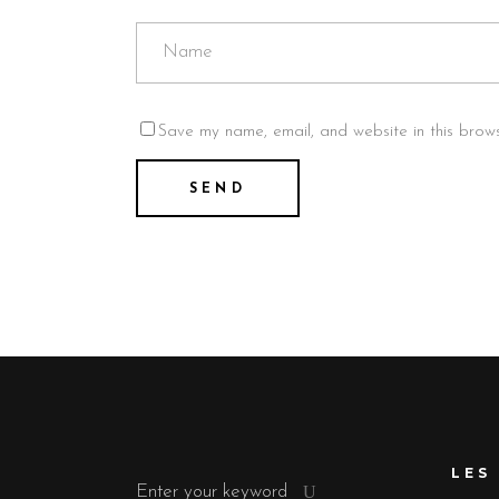
Save my name, email, and website in this brows
Search
LES
for: