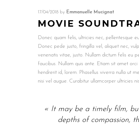
17/04/2018
by
Emmanuelle Mucignat
MOVIE SOUNDTR
Donec quam felis, ultricies nec, pellentesque e
Donec pede justo, fringilla vel, aliquet nec, vul
venenatis vitae, justo. Nullam dictum felis eu p
faucibus. Nullam quis ante. Etiam sit amet orci
hendrerit id, lorem. Phasellus viverra nulla ut m
nisi vel augue. Curabitur ullamcorper ultricies nis
« It may be a timely film, but 
depths of compassion, th