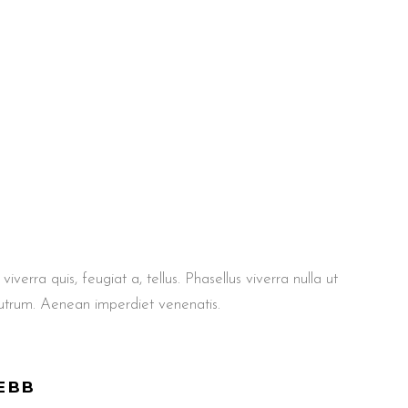
iverra quis, feugiat a, tellus. Phasellus viverra nulla ut
rutrum. Aenean imperdiet venenatis.
EBB