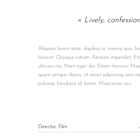
« Lively, confessio
Aliquam lorem ante, dapibus in, viverra quis, feu
laoreet. Quisque rutrum. Aenean imperdiet. Etia
ultricies nisi. Nam eget dui. Etiam rhoncus. M
quam semper libero, sit amet adipiscing sem n
pulvinar, hendrerit id, lorem. Maecenas nec.
Director
,
Film