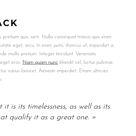
ACK
u, pretium quis, sem. Nulla consequat massa quis enim.
putate eget, arcu. In enim justo, rhoncus ut, imperdiet a,
ede mollis pretium. Integer tincidunt. Venenatis
 eget eros.
Nam quam nunc
blandit vel, luctus pulvinar,
etus varius laoreet. Aenean imperdiet. Etiam ultricies
i.
it is its timelessness, as well as its
at qualify it as a great one. »