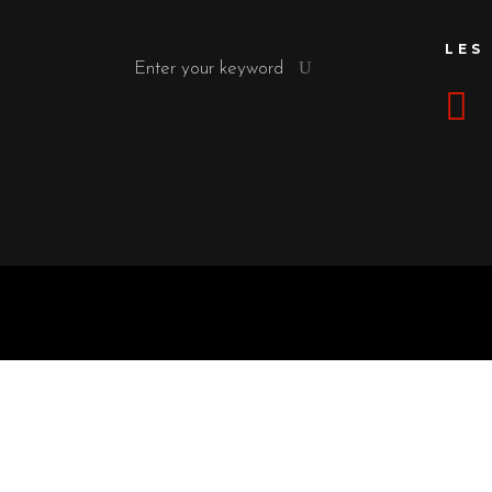
Search
LES
for: