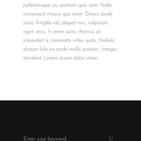
pellentesque eu, pretium quis, sem. Nulla
consequat massa quis enim. Donec pede
justo, fringilla vel, aliquet nec, vulputate
eget, arcu. In enim justo, rhoncus ut,
imperdiet a, venenatis vitae, justo. Nullam
dictum felis eu pede mollis pretium. Integer
tincidunt. Lorem ipsum dolor sitaei.
Search
for: